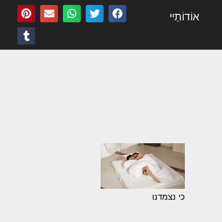
אוֹדוֹתַיי
כי נצמדנו