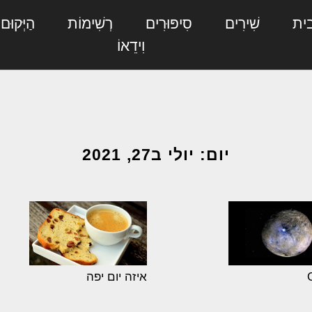
ית
שִׁירִים
סִיפּוּרִים
רְשִׁימוֹת
הַיְּקוּם
וִידֵאוֹ
יום: יולי ב27, 2021
איזה יום יפה