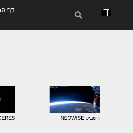
דף הב
השביט NEOWISE
CERES