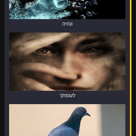
ונהיה
לעומתך