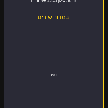
זרימת סילון מכוכב שמתהווה
במדור שירים
ונהיה