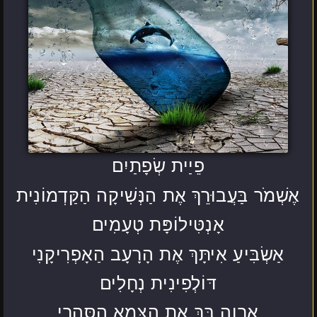
פֵיַית שְׂפָתַיִם
אֶשְׁמֹר בַּעֲבוּרֵךְ אֶת הַנְּשִׁיקָה הַקַּדְמוֹנִית
אָנְטִּילוֹפָּת טְעָמִים
אַשְׂבִּיעַ אִיתָּךְ אֶת הָרָעָב הַאָפְרִיקָנִי
דּוֹלְפִינִית נְחָלִים
אַרְוֶה בָּךְ אֶת הַצָּמָא הַסָּהָרִי