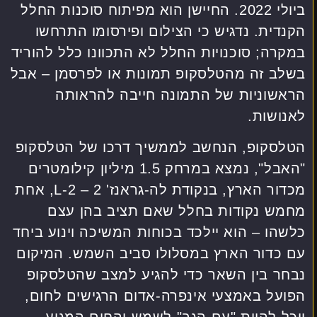
ביולי 2022. החיישן הוא מפיתוח סוכנות החלל
הקנדית. נדגיש כי הצילום ופירסומו התרחשו
במקרה; סוכנויות החלל לא התכוונו כלל להוריד
בשלב זה מהטלסקופ תמונות או לפרסמן – אבל
הראשוניות של התמונה חייבה להראותה
לאנושות.
הטלסקופ, הנחשב לממשיך דרכו של הטלסקופ
"האבל", נמצא במרחק 1.5 מיליון קילומטרים
מכדור הארץ, בנקודת לה-גראנז' 2 – L-2, אחת
מחמש נקודות בחלל שאם תציב בהן עצם
כלשהו – הוא יילכד בכוחות המשיכה וינוע ביחד
עם כדור הארץ במסלולו סביב השמש. המיקום
נבחר בין השאר כדי להגיע למצב שהטלסקופ
הפועל באמצעי אינפרה-אדום הרגישים לחום,
יוכל להיות "עם הגב" לשמש והחום המגיע