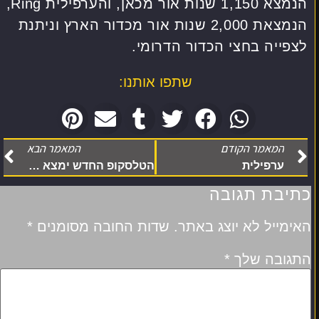
הנמצא 1,150 שנות אור מכאן, והערפילית Ring,
הנמצאת 2,000 שנות אור מכדור הארץ וניתנת
לצפייה בחצי הכדור הדרומי.
שתפו אותנו:
המאמר הקודם
המאמר הבא
ערפילית
הטלסקופ החדש ימצא תרבויות נוספות בחלל – אך האמריקנים ישקרו ויסתירו
כתיבת תגובה
האימייל לא יוצג באתר.
שדות החובה מסומנים
*
התגובה שלך
*