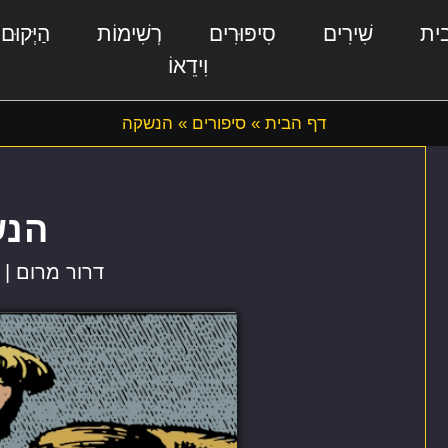
ית
שִׁירִים
סִיפּוּרִים
רְשִׁימוֹת
הַיְּקוּם
וִידֵאוֹ
דף הבית
»
סיפורים
»
הנשקה
הנש
דרור מרום |