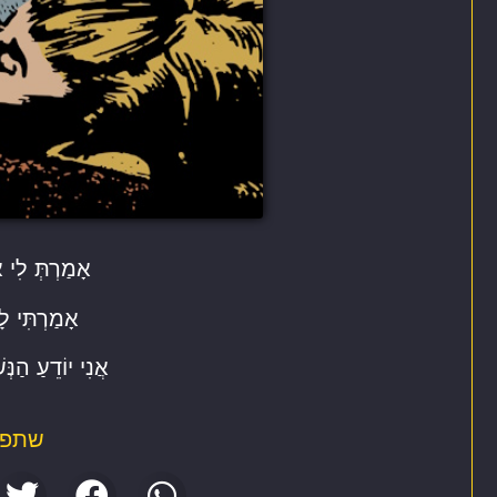
אָמַרְתְּ לִי א
אָמַרְתִּי לָ
אֲנִי יוֹדֵעַ הַנּ
שתפו 