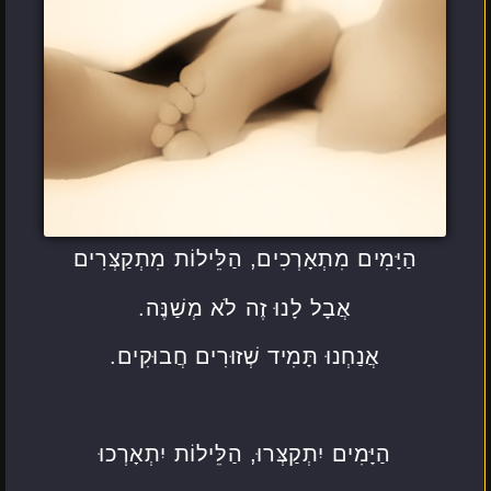
הַיָּמִים מִתְאָרְכִים, הַלֵּילוֹת מִתְקַצְּרִים
אֲבָל לָנוּ זֶה לֹא מְשַׁנֶּה.
אֲנַחְנוּ תָּמִיד שְׁזוּרִים חֲבוּקִים.
הַיָּמִים יִתְקַצְּרוּ, הַלֵּילוֹת יִתְאָרְכוּ