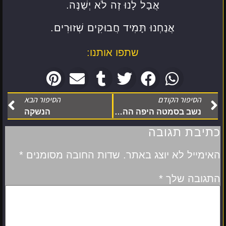
אֲבָל לָנוּ זֶה לֹא יְשַׁנֶּה.
אֲנַחְנוּ תָּמִיד חֲבוּקִים שְׁזוּרִים.
שתפו אותנו:
הסיפור הקודם
הסיפור הבא
נשב בסמטה היפה ההיא בנילוס
הנשקה
כתיבת תגובה
האימייל לא יוצג באתר.
שדות החובה מסומנים
*
התגובה שלך
*