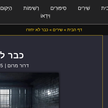
ית
שִׁירִים
סִיפּוּרִים
רְשִׁימוֹת
הַיְּקוּם
וִידֵאוֹ
דף הבית
»
שירים
»
כבר לא יחזרו
כבר לא
דרור מרום |
5 בנובמבר, 2024