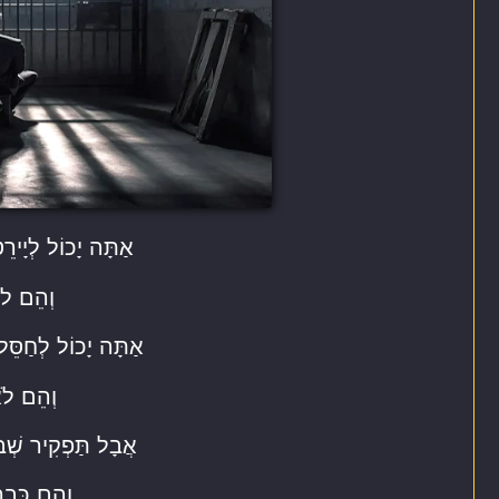
אַתָּה יָכוֹל לְיָירֵ
וְהֵם לֹא
אַתָּה יָכוֹל לְחַסֵּל
וְהֵם לֹא
אֲבָל תַּפְקִיר שְׁבוּ
וְהֵם כְּבָר