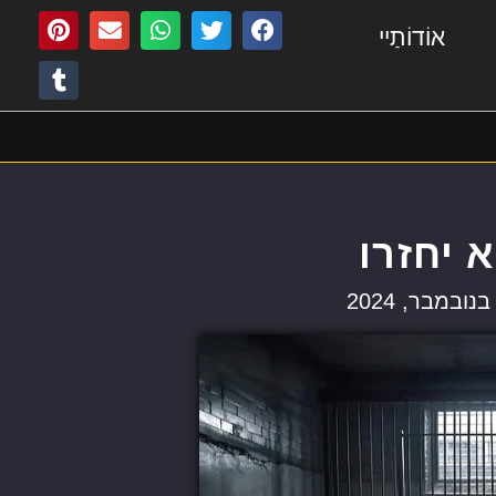
אוֹדוֹתַיי
 יחזרו