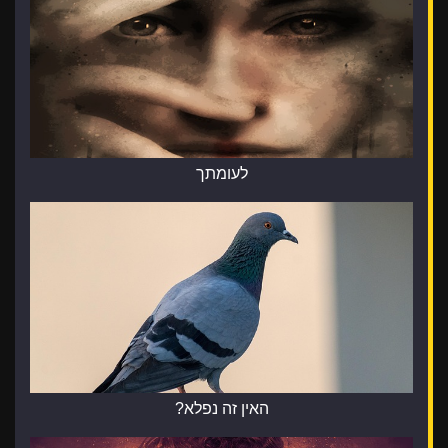
לעומתך
האין זה נפלא?