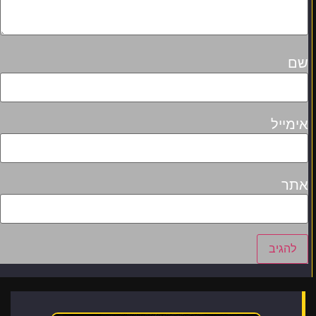
שם
אימייל
אתר