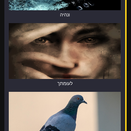
ונהיה
לעומתך