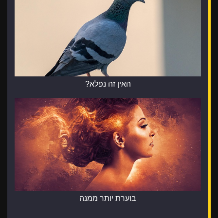
האין זה נפלא?
בוערת יותר ממנה