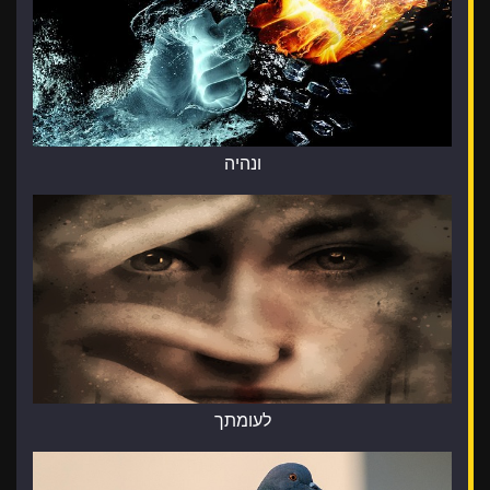
ונהיה
לעומתך