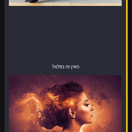
האין זה נפלא?