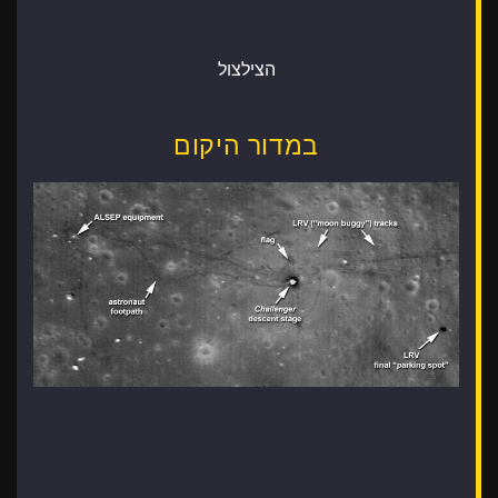
הצילצול
במדור היקום