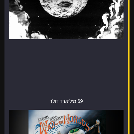
69 מיליארד דולר