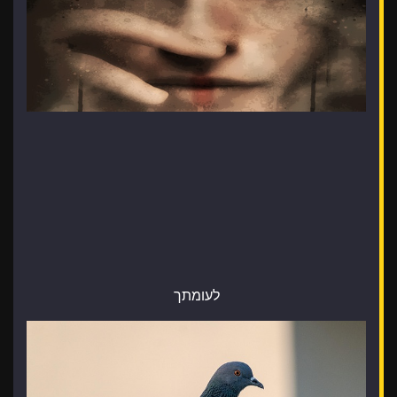
לעומתך