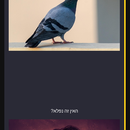
האין זה נפלא?