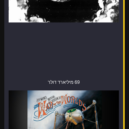
69 מיליארד דולר