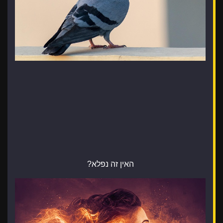
האין זה נפלא?