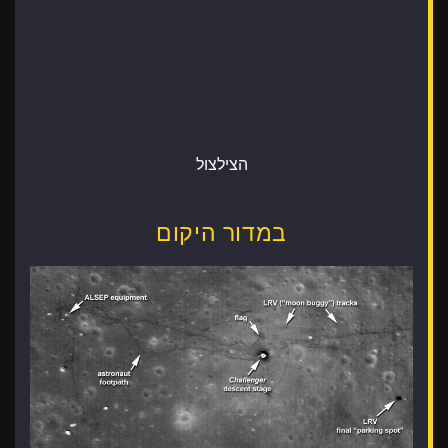
הצילצול
במדור היקום