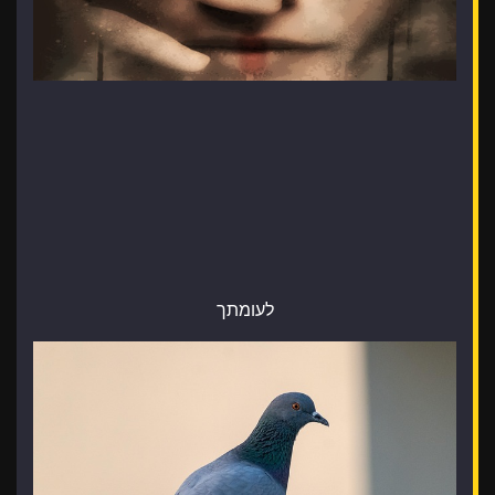
לעומתך