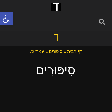
פתח סרגל
דף הבית
»
סיפורים
»
עמוד 72
סִיפּוּרִים