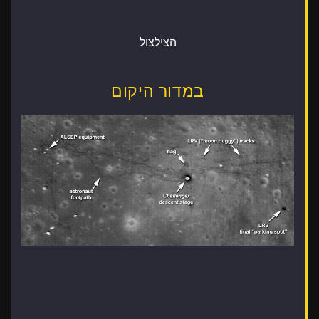
הצילצול
במדור היקום