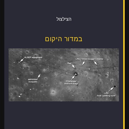
הצילצול
במדור היקום