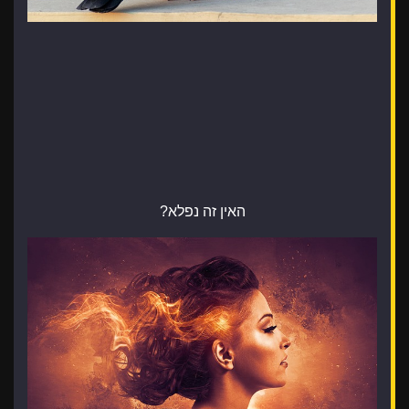
האין זה נפלא?