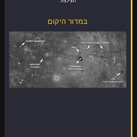
הצילצול
במדור היקום