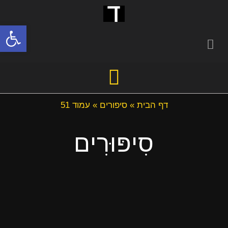
פתח סרגל
דף הבית
»
סיפורים
»
עמוד 51
סִיפּוּרִים